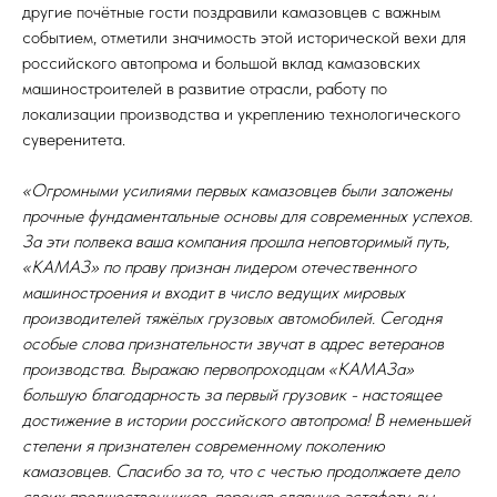
другие почётные гости поздравили камазовцев с важным
событием, отметили значимость этой исторической вехи для
российского автопрома и большой вклад камазовских
машиностроителей в развитие отрасли, работу по
локализации производства и укреплению технологического
суверенитета.
«Огромными усилиями первых камазовцев были заложены
прочные фундаментальные основы для современных успехов.
За эти полвека ваша компания прошла неповторимый путь,
«КАМАЗ» по праву признан лидером отечественного
машиностроения и входит в число ведущих мировых
производителей тяжёлых грузовых автомобилей. Сегодня
особые слова признательности звучат в адрес ветеранов
производства. Выражаю первопроходцам «КАМАЗа»
большую благодарность за первый грузовик - настоящее
достижение в истории российского автопрома! В неменьшей
степени я признателен современному поколению
камазовцев. Спасибо за то, что с честью продолжаете дело
своих предшественников, переняв славную эстафету, вы