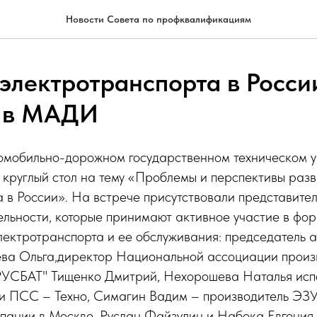
Новости Совета по профквалификациям
 электротранспорта в Росси
и в МАДИ
омобильно-дорожном государственном техническом у
круглый стол на тему «Проблемы и перспективы разв
 в России». На встрече присутствовали представител
ельности, которые принимают активное участие в фо
лектротранспорта и ее обслуживания: председатель 
а Ольга,директор Национальной ассоциации произ
"РУСБАТ" Тищенко Дмитрий, Нехорошева Наталья исп
и ПСС – Техно, Симагин Вадим – производитель Э
пании в Москве, Руслан Файзулин и Набока Евгения 