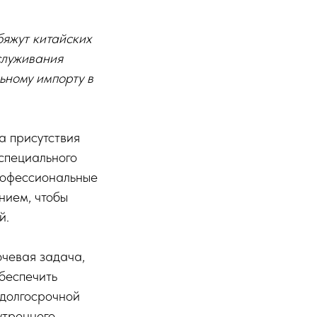
бяжут китайских
служивания
ьному импорту в
а присутствия
специального
Профессиональные
нием, чтобы
й.
чевая задача,
беспечить
 долгосрочной
утреннего