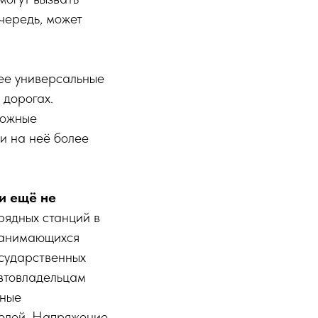
очередь, может
лее универсальные
 дорогах.
рожные
и на неё более
и ещё не
рядных станций в
 занимающихся
осударственных
автовладельцам
тные
телей. Напряжение