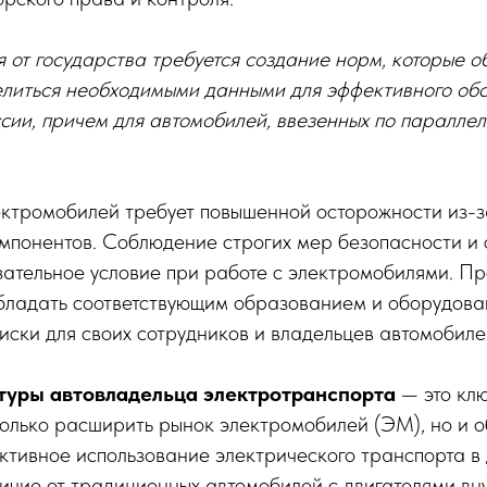
 от государства требуется создание норм, которые о
елиться необходимыми данными для эффективного об
сии, причем для автомобилей, ввезенных по параллел
ктромобилей требует повышенной осторожности из-з
мпонентов. Соблюдение строгих мер безопасности и 
зательное условие при работе с электромобилями. 
бладать соответствующим образованием и оборудова
ски для своих сотрудников и владельцев автомобиле
туры автовладельца электротранспорта
— это клю
только расширить рынок электромобилей (ЭМ), но и о
ктивное использование электрического транспорта в
личие от традиционных автомобилей с двигателями вн