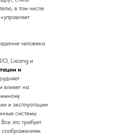
елю, в том числе
 «управляет
ведение человека.
NIO, Lixiang и
тации и
трудняет
и влияет на
аммному
ии и эксплуатации
онные системы
 Все это требует
о соображениям