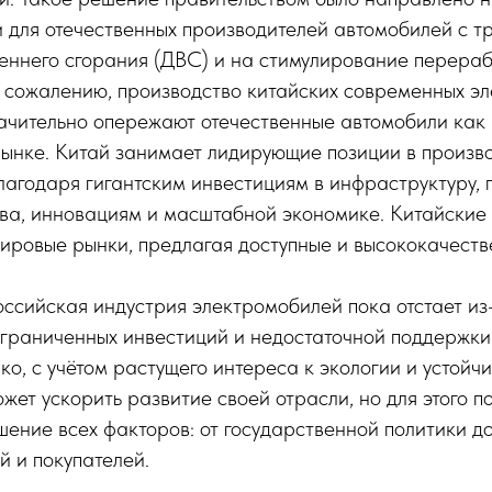
и для отечественных производителей автомобилей с 
еннего сгорания (ДВС) и на стимулирование перераб
к сожалению, производство китайских современных э
ачительно опережают отечественные автомобили как п
рынке. Китай занимает лидирующие позиции в произв
агодаря гигантским инвестициям в инфраструктуру, 
тва, инновациям и масштабной экономике. Китайские
ировые рынки, предлагая доступные и высококачеств
оссийская индустрия электромобилей пока отстает из
ограниченных инвестиций и недостаточной поддержки
ко, с учётом растущего интереса к экологии и устойч
жет ускорить развитие своей отрасли, но для этого п
шение всех факторов: от государственной политики до
й и покупателей.