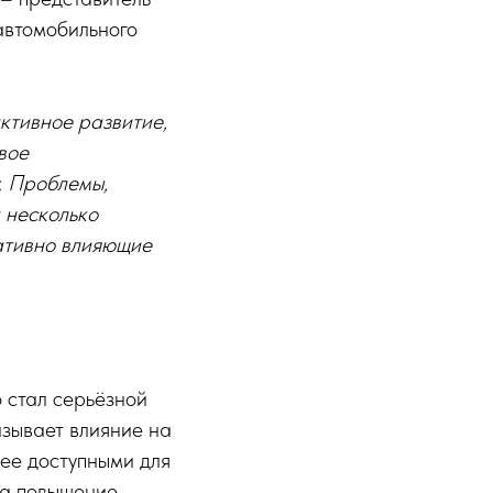
автомобильного
ктивное развитие,
вое
. Проблемы,
 несколько
гативно влияющие
 стал серьёзной
азывает влияние на
нее доступными для
на повышение