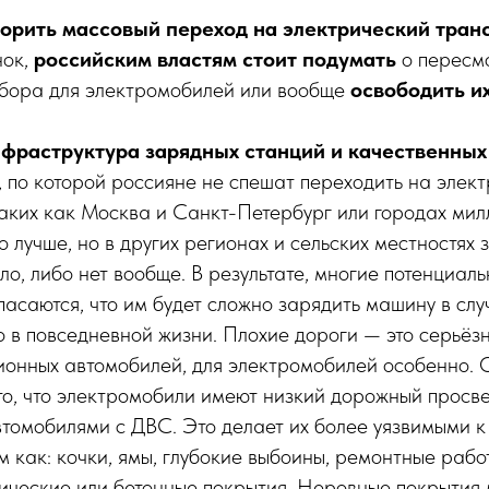
корить массовый переход на электрический тран
нок,
российским властям стоит подумать
о пересм
сбора для электромобилей или вообще
освободить их
фраструктура зарядных станций и качественных
 по которой россияне не спешат переходить на элект
таких как Москва и Санкт-Петербург или городах мил
о лучше, но в других регионах и сельских местностях
ло, либо нет вообще. В результате, многие потенциал
асаются, что им будет сложно зарядить машину в слу
о в повседневной жизни. Плохие дороги — это серьёз
ионных автомобилей, для электромобилей особенно. 
то, что электромобили имеют низкий дорожный просв
томобилями с ДВС. Это делает их более уязвимыми 
м как: кочки, ямы, глубокие выбоины, ремонтные раб
ические или бетонные покрытия. Неровные покрытия 