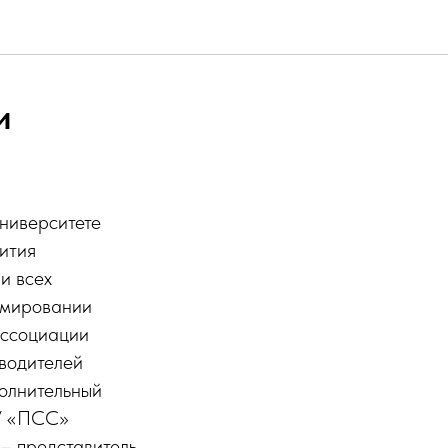
и
ниверситете
ития
и всех
рмировании
ассоциации
водителей
олнительный
ЗУ «ПСС»
– представитель