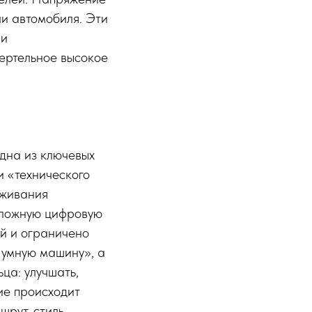
ли автомобиля. Эти
ли
ертельное высокое
одна из ключевых
и «технического
уживания
 сложную цифровую
ой и ограничено
«умную машину», а
ца: улучшать,
ие происходит
шрут, стиль