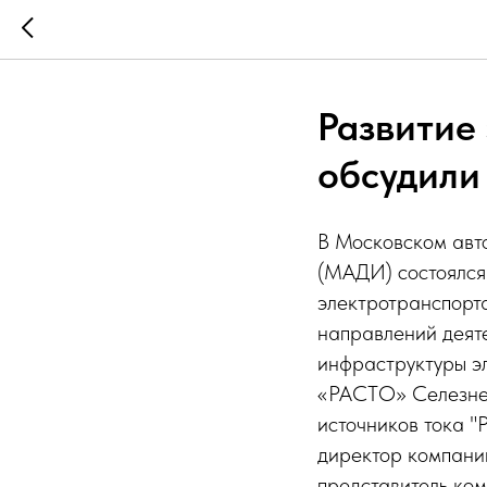
Развитие
обсудил
В Московском авт
(МАДИ) состоялся 
электротранспорта
направлений деят
инфраструктуры э
«РАСТО» Селезнев
источников тока 
директор компани
представитель ком