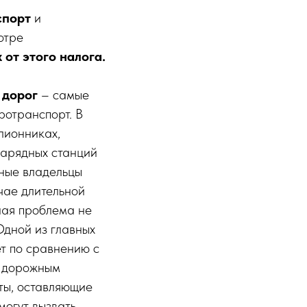
спорт
и
отре
 от этого налога.
 дорог
– самые
ротранспорт. В
лионниках,
 зарядных станций
ьные владельцы
чае длительной
ная проблема не
Одной из главных
ет по сравнению с
к дорожным
оты, оставляющие
могут вызвать