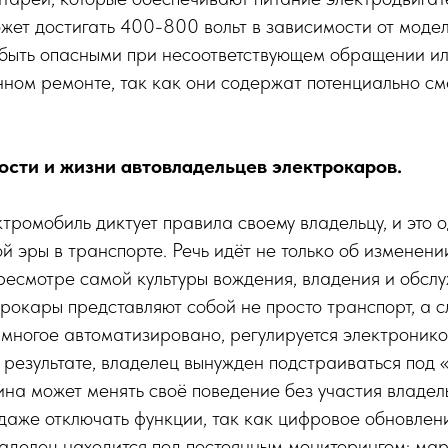
ожет достигать 400-800 вольт в зависимости от моде
 быть опасными при несоответствующем обращении и
ном ремонте, так как они содержат потенциально см
ости и жизни автовладельцев электрокаров.
ромобиль диктует правила своему владельцу, и это 
й эры в транспорте. Речь идёт не только об изменени
ересмотре самой культуры вождения, владения и обсл
рокары представляют собой не просто транспорт, а
й многое автоматизировано, регулируется электроник
 результате, владелец вынужден подстраиваться под 
на может менять своё поведение без участия владель
даже отключать функции, так как цифровое обновлен
аделец находится под постоянным мониторингом: мар